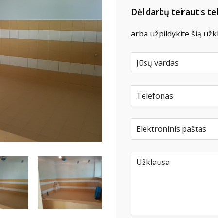
Dėl darbų teirautis te
arba užpildykite šią už